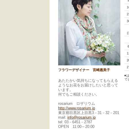
1
2
3
1
2
2
フラワーデザイナー 宮崎惠美子
◾
で
あたたかい気持ちになってもらえる
ようなお花をお届けしたいと思って
います。
何でもご相談ください。
rosarium ロザリウム
http://www.rosarium.jp
東京都目黒区上目黒3－31－32－201
mail:
info@rosarium.jp
tel: 03－6451－2787
OPEN 11:00～20:00