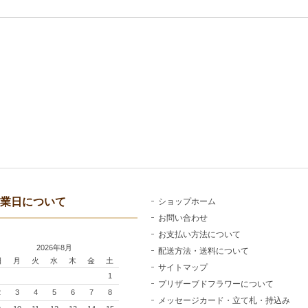
業日について
ショップホーム
お問い合わせ
お支払い方法について
2026年8月
配送方法・送料について
日
月
火
水
木
金
土
サイトマップ
1
プリザーブドフラワーについて
2
3
4
5
6
7
8
メッセージカード・立て札・持込み